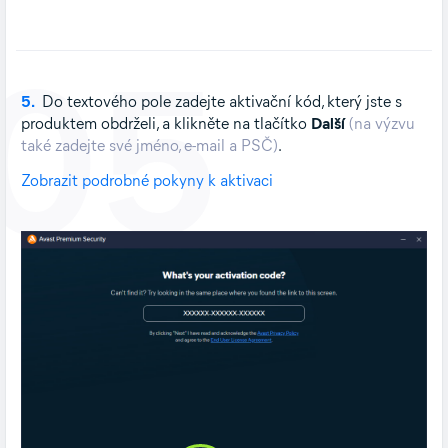
05
5.
Do textového pole zadejte aktivační kód, který jste s
produktem obdrželi, a klikněte na tlačítko
Další
(na výzvu
také zadejte své jméno, e-mail a PSČ)
.
Zobrazit podrobné pokyny k aktivaci