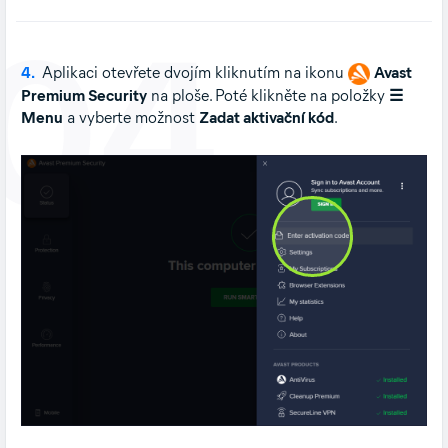
04
4.
Aplikaci otevřete dvojím kliknutím na ikonu
Avast
Premium Security
na ploše. Poté klikněte na položky
☰
Menu
a vyberte možnost
Zadat aktivační kód
.